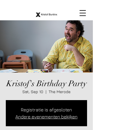
Kristof's Birthday Party
Sat, Sep 10
  |  
The Merode
Registratie is afgesloten
Andere evenementen bekijken